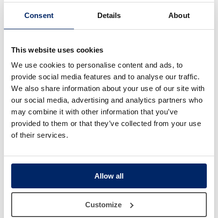
Consent
Details
About
This website uses cookies
We use cookies to personalise content and ads, to
provide social media features and to analyse our traffic.
Técnica de alta definición para un abdomen
We also share information about your use of our site with
perfecto – Entrevista en Belleza Médica
our social media, advertising and analytics partners who
May 29, 2019
may combine it with other information that you’ve
provided to them or that they’ve collected from your use
El cirujano plástico, Jordi Mir, explica que con este
tratamiento “parecerá que llevas el cuerpo cincelado
of their services.
por un orfebre, con resultados inmediatos. La Lipo
Alta Definición ofrece una solución 360º, ya que no
solo trata la parte delantera, sino también la parte de...
Allow all
Customize