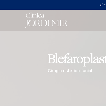
¿Pe
Blefaroplas
Cirugía estética facial