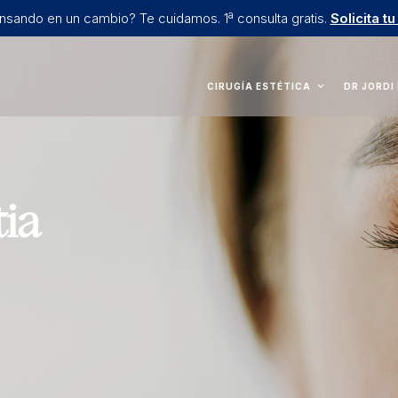
nsando en un cambio? Te cuidamos. 1ª consulta gratis.
Solicita tu
CIRUGÍA ESTÉTICA
DR JORDI
tia