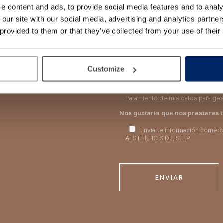
e content and ads, to provide social media features and to analy
 our site with our social media, advertising and analytics partn
 provided to them or that they’ve collected from your use of their
AESTHETIC SIDE, S.L.P. como responsa
de dar de gestionar tu solicitud de
rectificar y suprimir tus datos, así
información adicional y detallada s
Customize
Privacidad
He leído y acepto las condic
tratamiento de mis datos para gest
Nos gustaría que nos prestaras 
Enviarte información comerc
AESTHETIC SIDE, S.L.P.