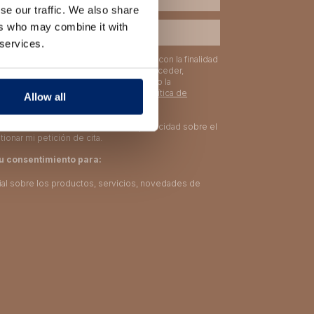
se our traffic. We also share
ers who may combine it with
 services.
ble del tratamiento tratará tus datos con la finalidad
 cita a través de nuestra web. Puedes acceder,
 como ejercer otros derechos consultando la
obre protección de datos en nuestra
Política de
Allow all
iones contenidas en la política de privacidad sobre el
ionar mi petición de cita.
tu consentimiento para:
ial sobre los productos, servicios, novedades de