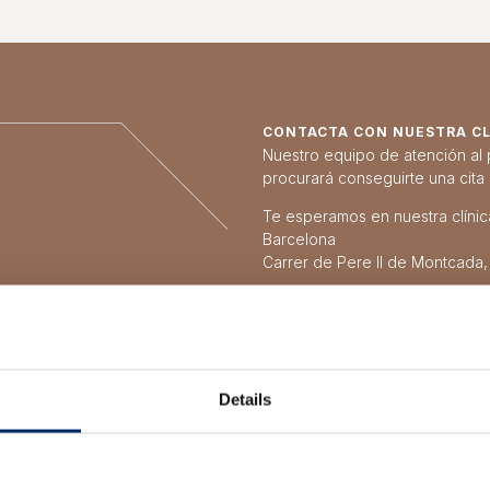
CONTACTA CON NUESTRA CLÍ
Nuestro equipo de atención al 
procurará conseguirte una cita
Te esperamos en nuestra clínica
Barcelona
Carrer de Pere II de Montcada,
Details