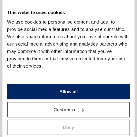
This website uses cookies
Información médica
We use cookies to personalise content and ads, to
provide social media features and to analyse our traffic.
We also share information about your use of our site with
our social media, advertising and analytics partners who
¿Para quienes está indicado el
may combine it with other information that you’ve
lifting corporal?
provided to them or that they’ve collected from your use
Preoperatorio
of their services.
Postoperatorio
Las personas indicadas para someterse a un
body lift
son aquellas que ya han alcanzado su
Allow all
peso ideal y que están preocupadas por el
“descolgamiento” de la piel abdominal y de la
espalda.
Customize
No obstante, no está indicada para las que
pretendan quedarse embarazadas, ya que
Deny
durante la cirugía se tensan los músculos