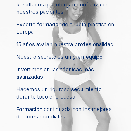
Resultados que otorgan
confianza
en
nuestros pacientes
Experto
formador
de cirugía plástica en
Europa
15 años avalan nuestra
profesionalidad
Nuestro secreto es un gran
equipo
Invertimos en las
técnicas más
avanzadas
Hacemos un riguroso
seguimiento
durante todo el proceso
Formación
continuada con los mejores
doctores mundiales