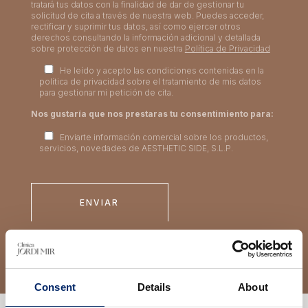
tratará tus datos con la finalidad de dar de gestionar tu
solicitud de cita a través de nuestra web. Puedes acceder,
rectificar y suprimir tus datos, así como ejercer otros
derechos consultando la información adicional y detallada
sobre protección de datos en nuestra
Política de Privacidad
He leído y acepto las condiciones contenidas en la
política de privacidad sobre el tratamiento de mis datos
para gestionar mi petición de cita.
Nos gustaría que nos prestaras tu consentimiento para:
Enviarte información comercial sobre los productos,
servicios, novedades de AESTHETIC SIDE, S.L.P.
Consent
Details
About