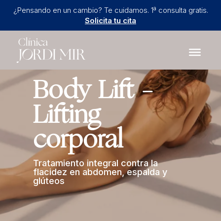
¿Pensando en un cambio? Te cuidamos. 1ª consulta gratis.
Solicita tu cita
Body Lift –
Lifting
corporal
Tratamiento integral contra la
flacidez en abdomen, espalda y
glúteos