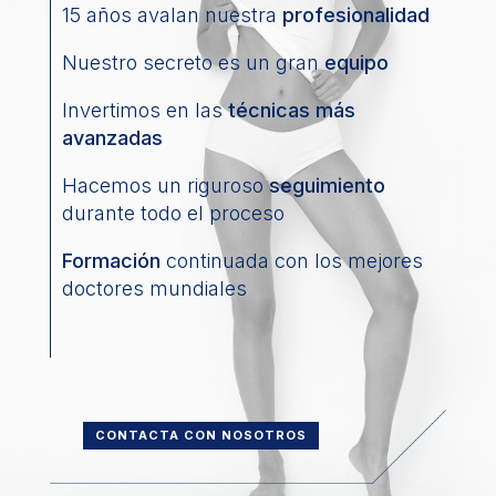
15 años avalan nuestra
profesionalidad
Nuestro secreto es un gran
equipo
Invertimos en las
técnicas más
avanzadas
Hacemos un riguroso
seguimiento
durante todo el proceso
Formación
continuada con los mejores
doctores mundiales
CONTACTA CON NOSOTROS