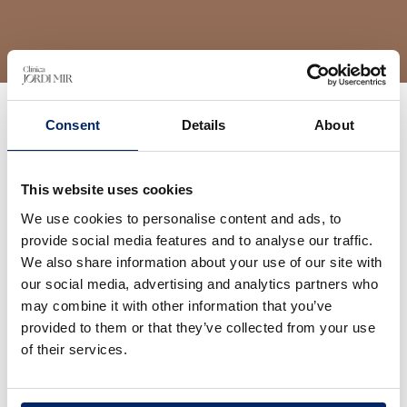
Consent
Details
About
Abdominoplastia fotos de
antes y después
This website uses cookies
We use cookies to personalise content and ads, to
provide social media features and to analyse our traffic.
Estos son los
resultados de una
We also share information about your use of our site with
abdominoplastia
realizada en la Clínica Jordi
our social media, advertising and analytics partners who
Mir. En las imágenes se puede observar cómo el
may combine it with other information that you’ve
Dr. Jordi Mir utiliza técnicas avanzadas para
eliminar la piel y grasa sobrante. También tensa
provided to them or that they’ve collected from your use
los músculos abdominales según sea necesario.
of their services.
Los resultados son un abdomen más plano y
firme.