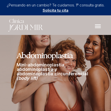
¿Pensando en un cambio? Te cuidamos. 1ª consulta gratis.
Solicita tu cita
Abdominoplastia
Mini-abdominoplastia,
abdominoplastia y
abdominoplastia circunferencial
(
body lift
)