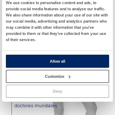
We use cookies to personalise content and ads, to
Resultados que otorgan
confianza
en
provide social media features and to analyse our traffic.
nuestros pacientes
We also share information about your use of our site with
our social media, advertising and analytics partners who
Experto
formador
de cirugía plástica en
may combine it with other information that you’ve
Europa
provided to them or that they’ve collected from your use
of their services.
15 años avalan nuestra
profesionalidad
Nuestro secreto es un gran
equipo
Allow all
Invertimos en las
técnicas más
avanzadas
Customize
Hacemos un riguroso
seguimiento
durante todo el proceso
Deny
Formación
continuada con los mejores
doctores mundiales