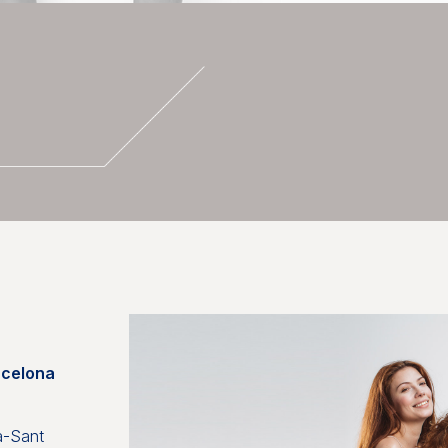
rcelona
ià-Sant