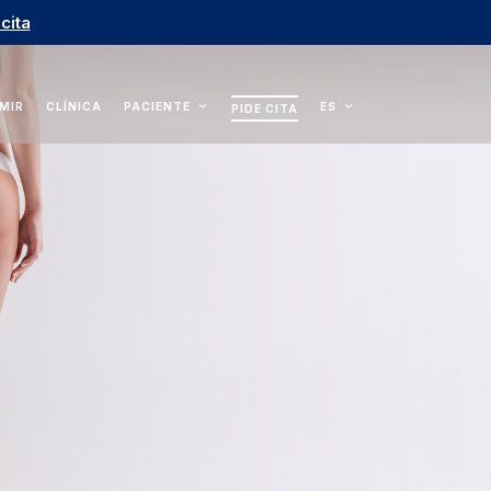
 cita
 MIR
CLÍNICA
PACIENTE
ES
PIDE CITA