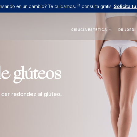
nsando en un cambio? Te cuidamos. 1ª consulta gratis.
Solicita tu
CIRUGÍA ESTÉTICA
DR JORDI
e glúteos
 dar redondez al glúteo.