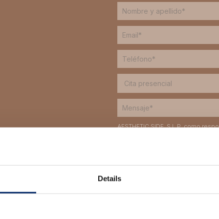
AESTHETIC SIDE, S.L.P. como responsa
de dar de gestionar tu solicitud de
rectificar y suprimir tus datos, así
información adicional y detallada s
Privacidad
He leído y acepto las condic
Details
tratamiento de mis datos para gest
Nos gustaría que nos prestaras 
Enviarte información comerc