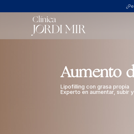
¿Pe
Aumento d
Lipofilling con grasa propia
Experto en aumentar, subir y