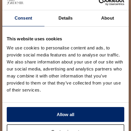
Gervasi, 08034 Barcelona.
Consent
Details
About
This website uses cookies
We use cookies to personalise content and ads, to
provide social media features and to analyse our traffic.
We also share information about your use of our site with
our social media, advertising and analytics partners who
may combine it with other information that you’ve
provided to them or that they’ve collected from your use
of their services.
AESTHETIC SIDE, S.L.P. como responsable del tratamiento
tratará tus datos con la finalidad de dar de gestionar tu
solicitud de cita a través de nuestra web. Puedes acceder,
rectificar y suprimir tus datos, así como ejercer otros
derechos consultando la información adicional y detallada
Allow all
sobre protección de datos en nuestra
Política de Privacidad
He leído y acepto las condiciones contenidas en la
política de privacidad sobre el tratamiento de mis datos