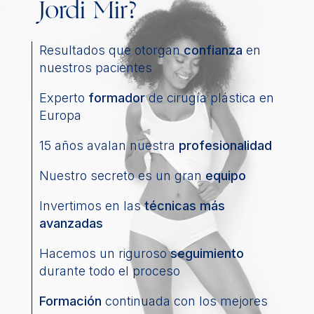
Jordi Mir?
Resultados que otorgan
confianza
en
nuestros pacientes
Experto
formador
de cirugía plástica en
Europa
15 años avalan nuestra
profesionalidad
Nuestro secreto es un gran
equipo
Invertimos en las
técnicas más
avanzadas
Hacemos un riguroso
seguimiento
durante todo el proceso
Formación
continuada con los mejores