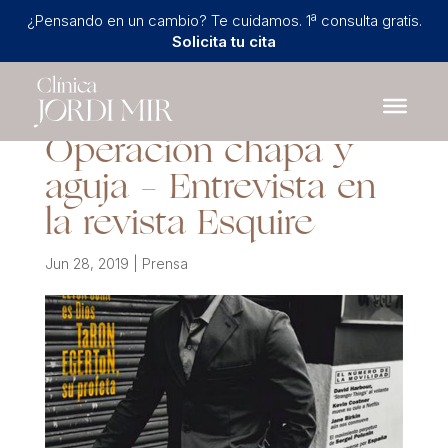
¿Pensando en un cambio? Te cuidamos. 1ª consulta gratis.
Solicita tu cita
Operación chapa y
aguja – Entrevista en
la revista Esquire
Jun 28, 2019
|
Prensa