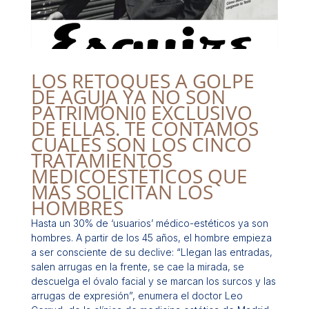
LOS RETOQUES A GOLPE
DE AGUJA YA NO SON
PATRIMONI0 EXCLUSIVO
DE ELLAS. TE CONTAMOS
CUÁLES SON LOS CINCO
TRATAMIENTOS
MÉDICOESTÉTICOS QUE
MÁS SOLICITAN LOS
HOMBRES
Hasta un 30% de ‘usuarios’ médico-estéticos ya son
hombres. A partir de los 45 años, el hombre empieza
a ser consciente de su declive: “Llegan las entradas,
salen arrugas en la frente, se cae la mirada, se
descuelga el óvalo facial y se marcan los surcos y las
arrugas de expresión”, enumera el doctor Leo