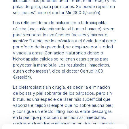
músculos más potentes de la frente, el entrecejo y las
patas de gallo, para paralizarlos. Se puede repetir en
seis meses”, dice el doctor Mir (300 €/sesión).
Los rellenos de ácido hialurónico o hidroxiapatita
cálcica (una sustancia similar al hueso humano) sirven
para recuperar los volúmenes faciales y marcar el
mentón: “La piel de los pómulos y el óvalo facial cede
por efecto de la gravedad, se desplaza por la edad
y vacía la grasa. Con ácido hialurónico denso o
hidroxiapatita cálcica se rellenan estas zonas para
proyectar la mandíbula. Los resultados, inmediatos,
duran ocho meses”, dice el doctor Cerrud (400
€/sesión).
La blefaroplastia sin cirugía, es decir, la eliminación
de bolsas y piel sobrante de los párpados, pero sin
bisturí, es una especie de láser más superficial que
vaporiza el tejido (siempre que no sobre mucha piel)
y consigue un efecto lifting. Eso sí, emite descargas
en la piel que producen quemaduras inmediatas,
costras en tres días e inflamación en dos. En cuestión