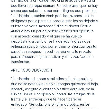
Cerrud, de la clínica de medicina estética de Madrid
que lleva su propio nombre. Un panorama que no hay
crema que solucione, por más milagros que prometa:
“Los hombres suelen venir por dos razones: o bien
obligados por la pareja o porque esta los ha dejado y
quieren volver al mercado”, dice el doctor Cerrud.
Aunque hay un par de perfiles más: el del ejecutivo
con aspecto cansado y el que se ha vuelvo
deportista y, a cambio, se ha dejado la grasa que
rellenaba sus pómulos por el camino. Sea cual sea tu
caso, los retoques masculinos vienen a tu rescate
para refrescar, mejorar, matizar y suavizar. Nada de
transformar.
ANTE TODO DISCRECIÓN
“Los hombres buscan resultados naturales, sutiles,
que no se noten y que no supongan quirófano ni baja
laboral”, asegura el cirujano plástico Jordi Mir, de la
Clínica Dorsia. Por ejemplo, ‘borrar’ las arrugas de la
frente y el entrecejo, que te hacen parecer
enfadado: “Se soluciona pinchando bótox en los