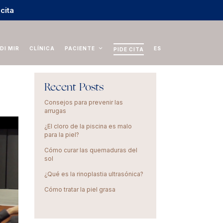
 cita
DI MIR
CLÍNICA
PACIENTE
ES
PIDE CITA
Recent Posts
Consejos para prevenir las
arrugas
¿El cloro de la piscina es malo
para la piel?
Cómo curar las quemaduras del
sol
¿Qué es la rinoplastia ultrasónica?
Cómo tratar la piel grasa