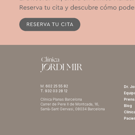
M.
602 25 55 82
Dr. Jo
T. 932 03 28 12
Equip
Clínica Planas Barcelona
Prens
Carrer de Pere II de Montcada, 16,
Blog
Sarrià-Sant Gervasi, 08034 Barcelona
Clínic
Pacie