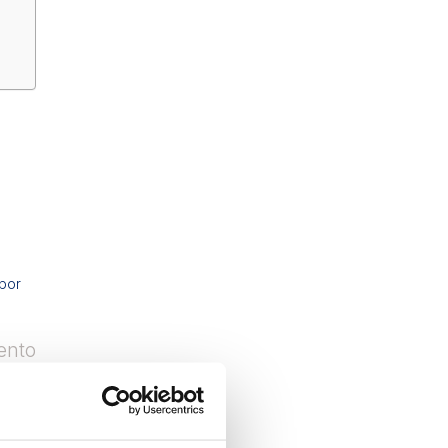
 por
mento
s.
ura