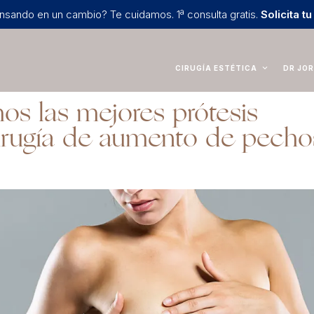
nsando en un cambio? Te cuidamos. 1ª consulta gratis.
Solicita tu
CIRUGÍA ESTÉTICA
DR JOR
os las mejores prótesis
irugía de aumento de pecho