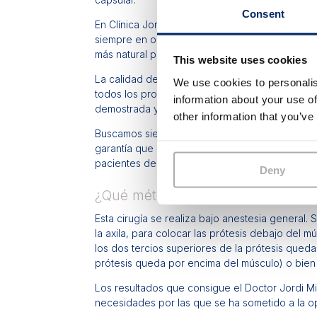
Consent
En Clínica Jordi Mir utilizamos tanto prótesi
siempre en obtener los mejores resultados (en 
más natural posible.
This website uses cookies
La calidad de las prótesis que utiliza el docto
We use cookies to personalis
todos los productos utilizados en cirugía plásti
information about your use of
demostrada ya que siempre será ésta la mejor 
other information that you’ve
Buscamos siempre los mejores fabricantes de pr
garantía que ofrecen sus productos. La confi
pacientes depositan en nosotros a la hora de r
Deny
¿Qué método utiliza el doctor Jord
Esta cirugía se realiza bajo anestesia general.
la axila, para colocar las prótesis debajo del m
los dos tercios superiores de la prótesis quedan
prótesis queda por encima del músculo) o bien 
Los resultados que consigue el Doctor Jordi M
necesidades por las que se ha sometido a la 