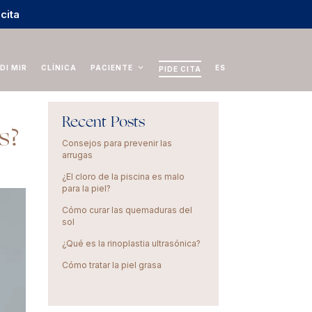
 cita
DI MIR
CLÍNICA
PACIENTE
ES
PIDE CITA
Recent Posts
s?
Consejos para prevenir las
arrugas
¿El cloro de la piscina es malo
para la piel?
Cómo curar las quemaduras del
sol
¿Qué es la rinoplastia ultrasónica?
Cómo tratar la piel grasa