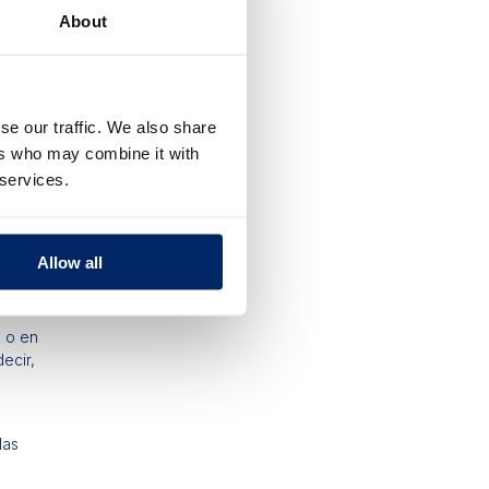
About
ndo
ea lo
e no
se our traffic. We also share
icacia
ers who may combine it with
 services.
la
stros
Allow all
?
o o en
ecir,
.
las