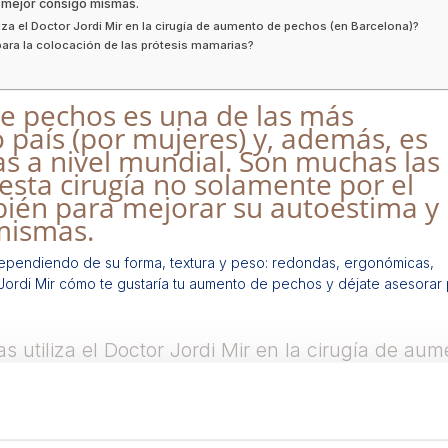
e mejor consigo mismas.
iza el Doctor Jordi Mir en la cirugía de aumento de pechos (en Barcelona)?
 para la colocación de las prótesis mamarias?
e pechos es una de las más
país (por mujeres) y, además, es
as a nivel mundial. Son muchas las
esta cirugía no solamente por el
mbién para mejorar su autoestima y
mismas.
 dependiendo de su forma, textura y peso: redondas, ergonómicas,
 Jordi Mir cómo te gustaría tu aumento de pechos y déjate asesorar
s utiliza el Doctor Jordi Mir en la cirugía de au
e silicona de alta cohesividad en las cirugías de aumento de pecho
s, tienen una garantía de por vida en caso de rotura o de contract