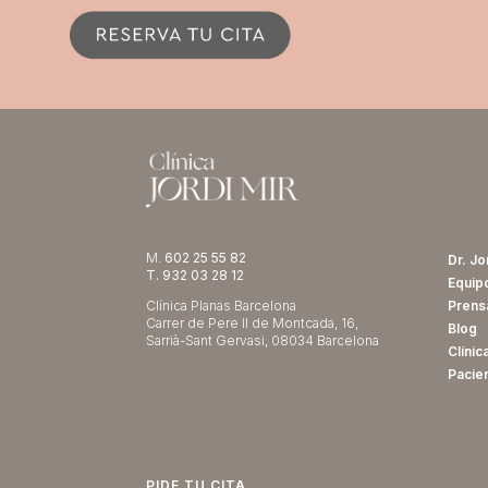
M.
602 25 55 82
Dr. Jo
T. 932 03 28 12
Equip
Clínica Planas Barcelona
Prens
Carrer de Pere II de Montcada, 16,
Blog
Sarrià-Sant Gervasi, 08034 Barcelona
Clínic
Pacie
PIDE TU CITA