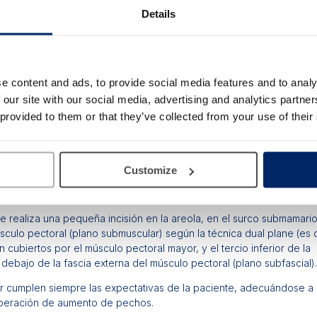
Details
s redondas como anatómicas, dependiendo de cada paciente y pensa
el aumento de pechos). El doctor busca siempre que el resultado s
r en la cirugía de aumento mamario es alta. Somos conscientes de qu
e content and ads, to provide social media features and to analy
ca son iguales y en Clínica Jordi Mir apostamos por la calidad y la ef
 our site with our social media, advertising and analytics partn
opción para nuestros pacientes.
 provided to them or that they’ve collected from your use of their
ótesis del sector fijándonos en su reputación, su experiencia y en 
anza que depositamos en nuestros proveedores es la misma que nue
ealizarse la cirugía de aumento de pechos (en Barcelona).
Customize
i Mir para la colocación de las prótesis mamarias
 Se realiza una pequeña incisión en la areola, en el surco submamari
úsculo pectoral (plano submuscular) según la técnica dual plane (es d
 cubiertos por el músculo pectoral mayor, y el tercio inferior de la
debajo de la fascia externa del músculo pectoral (plano subfascial)
ir cumplen siempre las expectativas de la paciente, adecuándose a 
operación de aumento de pechos.