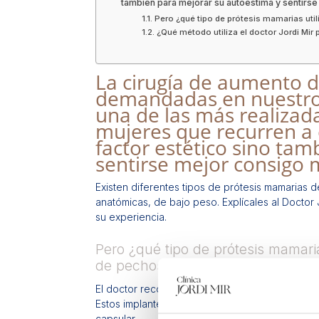
también para mejorar su autoestima y sentirs
Pero ¿qué tipo de prótesis mamarias util
¿Qué método utiliza el doctor Jordi Mir
La cirugía de aumento d
demandadas en nuestro 
una de las más realizad
mujeres que recurren a 
factor estético sino ta
sentirse mejor consigo 
Existen diferentes tipos de prótesis mamarias
anatómicas, de bajo peso. Explícales al Doctor
su experiencia.
Pero ¿qué tipo de prótesis mamaria
de pechos (en Barcelona)?
El doctor recomienda siempre prótesis de gel d
Estos implantes son de máxima calidad y, ademá
capsular.