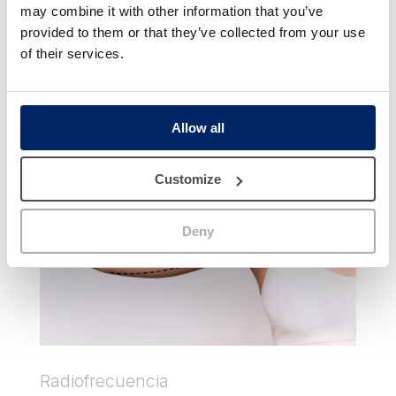
Tratamientos para
may combine it with other information that you’ve
combatir la flacidez en los
provided to them or that they’ve collected from your use
brazos
of their services.
Estos son los tratamientos de medicina estética más
efectivos para combatir la falta de firmeza en los
brazos y la piel colgante.
Allow all
Customize
Deny
Radiofrecuencia