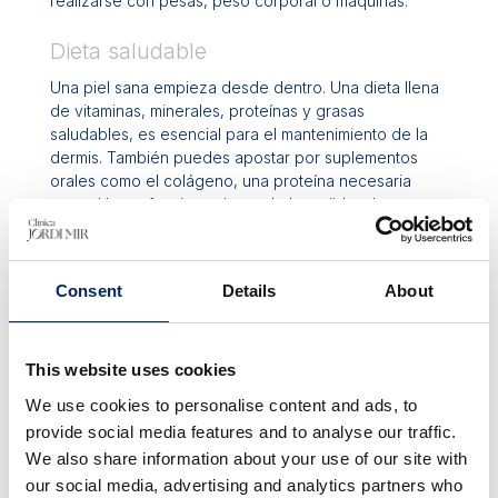
realizarse con pesas, peso corporal o máquinas.
Dieta saludable
Una piel sana empieza desde dentro. Una dieta llena
de vitaminas, minerales, proteínas y grasas
saludables, es esencial para el mantenimiento de la
dermis. También puedes apostar por suplementos
orales como el colágeno, una proteína necesaria
para el buen funcionamiento de los tejidos, las
articulaciones y los huesos. Pues la pérdida de
colágeno progresiva en el cuerpo, provoca la
aparición de arrugas y flacidez en la dermis.
Consent
Details
About
Aplicar cremas reafirmantes
Aunque las cremas reafirmantes por sí solas, no son
This website uses cookies
un milagro… ¡Todo cuenta! Para conseguir unos
We use cookies to personalise content and ads, to
brazos más firmes, deberás cuidarte de forma global.
Este tipo de cremas estimulan la producción de
provide social media features and to analyse our traffic.
colágeno y elastina, lo que ayuda a mantener la piel
We also share information about your use of our site with
hidratada, elástica y tersa.
our social media, advertising and analytics partners who